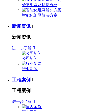
分支组网及移动办公
智能化组网解决方案
新闻资讯

新闻资讯
进一步了解

公司新闻
行业新闻
工程案例

工程案例
进一步了解
