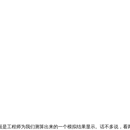
面是工程师为我们测算出来的一个模拟结果显示。话不多说，看