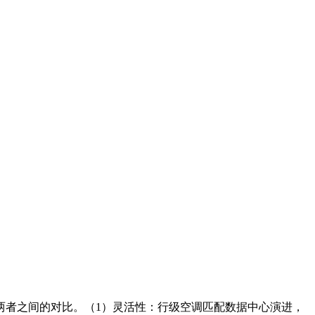
两者之间的对比。（1）灵活性：行级空调匹配数据中心演进，