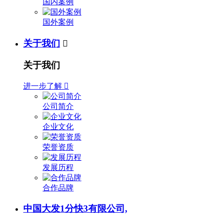
国内案例
国外案例
关于我们

关于我们
进一步了解

公司简介
企业文化
荣誉资质
发展历程
合作品牌
中国大发1分快3有限公司,