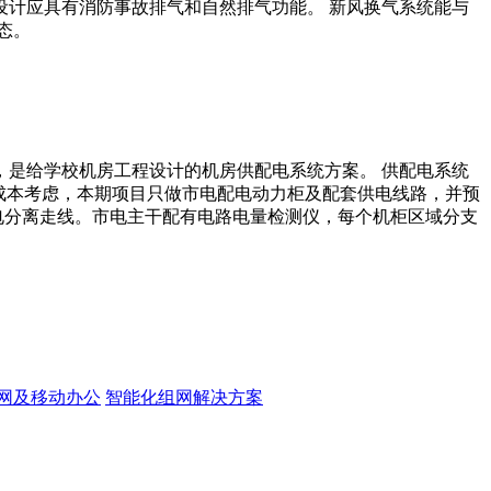
设计应具有消防事故排气和自然排气功能。 新风换气系统能与
态。
是给学校机房工程设计的机房供配电系统方案。 供配电系统
成本考虑，本期项目只做市电配电动力柜及配套供电线路，并预
电分离走线。市电主干配有电路电量检测仪，每个机柜区域分支
网及移动办公
智能化组网解决方案