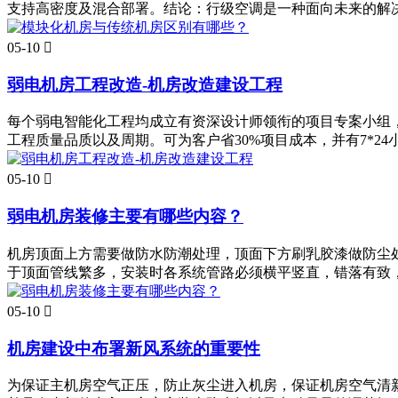
支持高密度及混合部署。结论：行级空调是一种面向未来的解决
05-10

弱电机房工程改造-机房改造建设工程
每个弱电智能化工程均成立有资深设计师领衔的项目专案小组，
工程质量品质以及周期。可为客户省30%项目成本，并有7*2
05-10

弱电机房装修主要有哪些内容？
机房顶面上方需要做防水防潮处理，顶面下方刷乳胶漆做防尘
于顶面管线繁多，安装时各系统管路必须横平竖直，错落有致
05-10

机房建设中布署新风系统的重要性
为保证主机房空气正压，防止灰尘进入机房，保证机房空气清